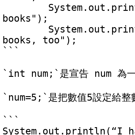
	System.out.println("I have "+num+" 
books");

	System.out.println("You have "+num+" 
books, too");

```

`int num;`是宣告 num 
`num=5;`是把數值5設定給整
```

System.out.println(“I h