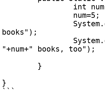
		int num;

		num=5;

		System.out.println("I have "+num+" 
books");

		System.out.println("You have 
"+num+" books, too");

	}

}

```
