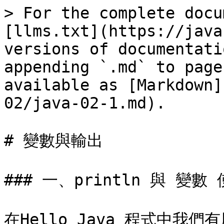
> For the complete docu
[llms.txt](https://java
versions of documentati
appending `.md` to page
available as [Markdown]
02/java-02-1.md).

# 變數與輸出

### 一、println 與 變數 
在Hello Java 程式中我們有