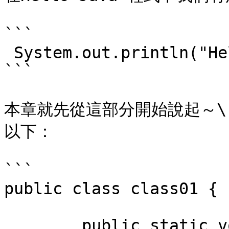
```

 System.out.println("Hello Java!");

```

本章就先從這部分開始說起～\

以下：

```

public class class01 {

	public static void main(String[] args) {
