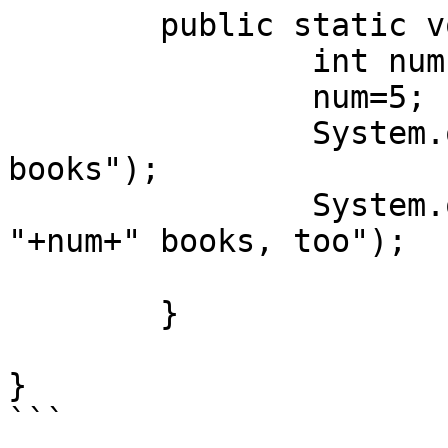
	public static void main(String[] args) {

		int num;

		num=5;

		System.out.print("I have "+num+" 
books");

		System.out.println("You have 
"+num+" books, too");

	}

}

```
