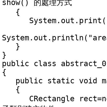
show() 的處理方式

   {

      System.out.print("color="+color+",  ");

System.out.println("are
   }

}

public class abstract_01
{

   public static void main(String args[])

   {

      CRectangle rect=new CRectangle(5,10);  //透過