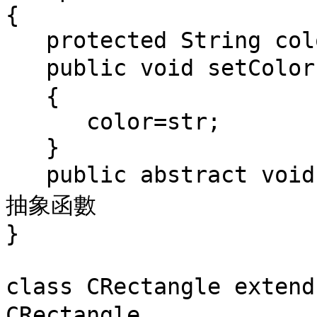
{

   protected String color;

   public void setColor(String str)    // 一般的函數

   {

      color=str;

   }

   public abstract void show(); // 只定義函數名稱的 
抽象函數

}

class CRectangle exte
CRectangle
