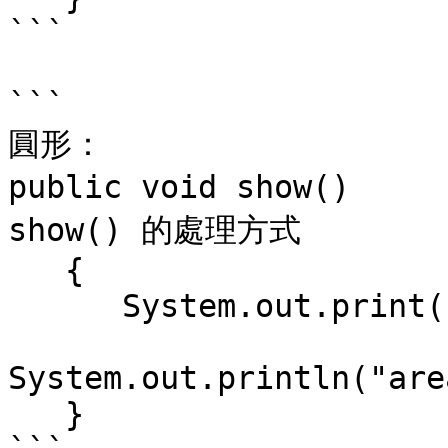
```

```

圓形：

public void show() 
show() 的處理方式

   {

      System.out.print("color="+color+",  ");

System.out.println("are
   }
