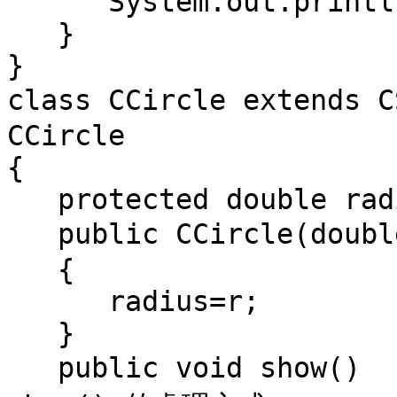
      System.out.println("area="+width*height);

   }

}

class CCircle extends
CCircle

{

   protected double radius;

   public CCircle(double r)   //建構元

   {

      radius=r;

   }

   public void show()      // 定義繼承而來的抽象函數 