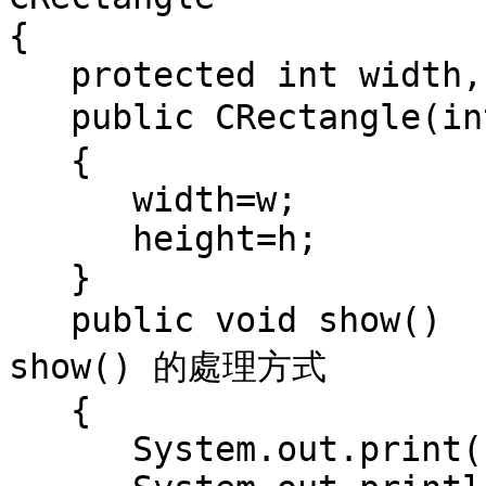
{

   protected int width,height;

   public CRectangle(int w,int h)  //建構元

   {

      width=w;

      height=h;

   }

   public void show()      // 定義繼承而來的抽象函數 
show() 的處理方式

   {

      System.out.print("color="+color+",  ");
